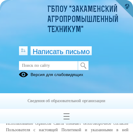
ГБПОУ "ЗАКАМЕНСКИЙ
АГРОПРОМЫШЛЕННЫЙ
ТЕХНИКУМ"
Написать письмо
Политика конфиденциальности
Версия для слабовидящих
Настоящая Политика конфиденциальности (далее – Политика
конфиденциальности) персональных данных Государственное
бюджетное профессиональное образовательное учреждение
Сведения об образовательной организации
"Закаменский агропромышленный техникум", (далее –
Администрация Сайта) применяется при использовании в сети
Интернет по адресу:
https://zakamnazapt.profiedu.ru/
, далее Сайт
Использование сервисов Сайта означает безоговорочное согласие
Пользователя с настоящей Политикой и указанными в ней